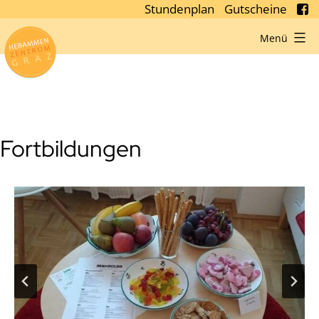
Stundenplan
Gutscheine
Zum
Menü
Hebammenzentrum
Inhalt
Graz
springen
Fortbildungen