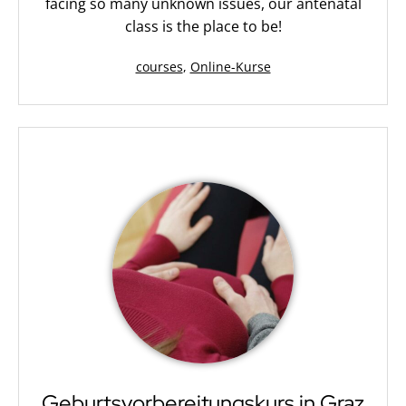
facing so many unknown issues, our antenatal
class is the place to be!
Kategorisiert
courses
,
Online-Kurse
als
Geburtsvorbereitungskurs in Graz