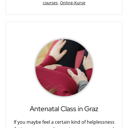
Kategorisiert
courses
,
Online-Kurse
als
Antenatal Class in Graz
If you maybe feel a certain kind of helplessness